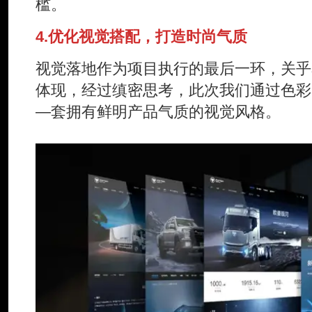
槛。
4.优化视觉搭配，打造时尚气质
视觉落地作为项目执行的最后一环，关乎
体现，经过缜密思考，此次我们通过色彩
—套拥有鲜明产品气质的视觉风格。