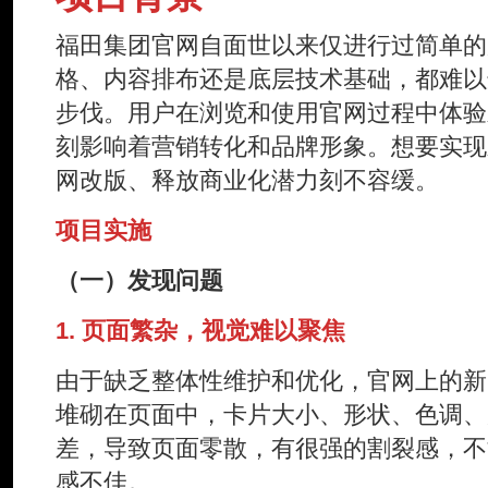
福田集团官网自面世以来仅进行过简单的
格、内容排布还是底层技术基础，都难以
步伐。用户在浏览和使用官网过程中体验
刻影响着营销转化和品牌形象。想要实现
网改版、释放商业化潜力刻不容缓。
项目实施
（一）发现问题
1. 页面繁杂，视觉难以聚焦
由于缺乏整体性维护和优化，官网上的新
堆砌在页面中，卡片大小、形状、色调、
差，导致页面零散，有很强的割裂感，不
感不佳。