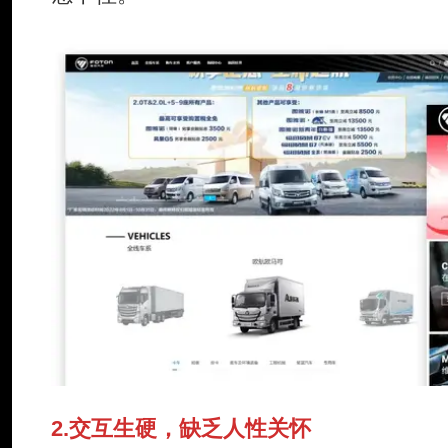
2.交互生硬，缺乏人性关怀