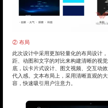
② 布局
此次设计中采用更加轻量化的布局设计，
距、动图和文字的对比来构建清晰的视觉
底，以卡片式设计、图文视频、交互动效
代入感。文本布局上，采用清晰直观的大
容，快速吸引用户注意力。