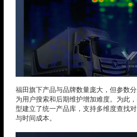
福田旗下产品与品牌数量庞大，但参数分
为用户搜索和后期维护增加难度。为此，
型建立了统一产品库，支持多维度查找对
与时间成本。