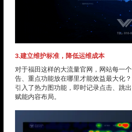
3.建立维护标准，降低运维成本
对于福田这样的大流量官网，网站每一个
告、重点功能放在哪里才能效益最大化？
引入了热力图功能，即时记录点击、跳出
赋能内容布局。