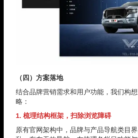
（四）方案落地
结合品牌营销需求和用户功能，我们构想
略：
1. 梳理结构框架，扫除浏览障碍
原有官网架构中，品牌与产品导航类目界