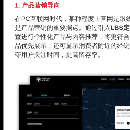
1. 产品营销导向
在PC互联网时代，某种程度上官网是跟
是产品营销的重要据点。通过引入
LBS
置进行个性化产品与内容推荐，将更符合
品优先展示，还可显示消费者附近的经销
夺用户关注时间，提高留存率。