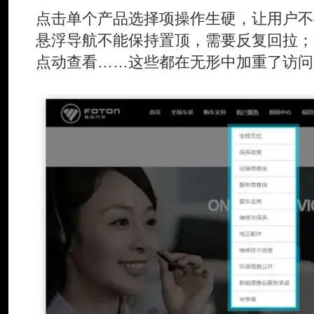
点击单个产品选择项操作生硬，让用户不
悬浮导航不能保持置顶，需要反复回拉；
点动查看……这些都在无形中加重了访问