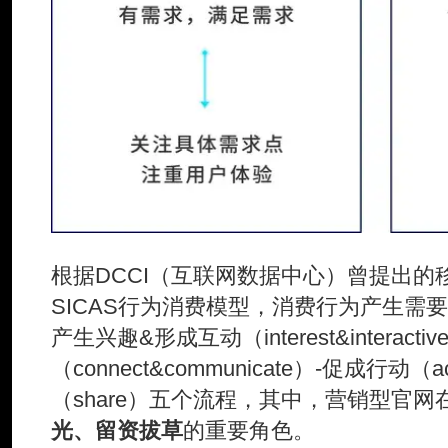
根据DCCI（互联网数据中心）曾提出的
SICAS行为消费模型，消费行为产生需要经
产生兴趣&形成互动（interest&interac
（connect&communicate）-促成行动（
（share）五个流程，其中，营销型官
光、留资拔草
的重要角色。