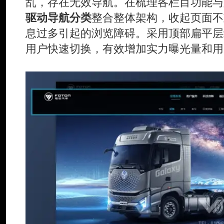
乱，存在无效导航。在梳理各栏目功能与
驱动导航分类
整合整体架构，收起页面不
息过多引起的浏览障碍。采用顶部扁平层
用户快速切换，有效增加实力曝光量和用