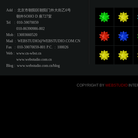
Add : 北京市朝阳区朝阳门外大街乙6号
朝外SOHO D 座727室
Tel : 010-59070059
010-86390986-802
Mob : 13693660520
Mail : WEBSTUDIO@WEBSTUDIO.COM.CN
Fax : 010-59070059-801 P.C. : 100026
Web : www.cn-wbst.cn
www.webstudio.com.cn
Blog : www.webstudio.com.cn/blog
COPYRIGHT BY
WEBSTUDIO
INTER