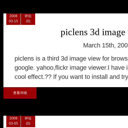
2008
评论
03-15
(0)
piclens 3d image
March 15th, 20
piclens is a third 3d image view for brows
google. yahoo,flickr image viewer.I have i
cool effect.?? If you want to install and try
查看详细
2008
评论
03-05
(0)