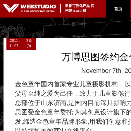
数据可视化产品|官
|
首页
网建设及运维
2011
评论
11-07
(0)
万博思图签约金
November 7th, 2
金色童年国内首家专业儿童摄影机构，以
父母至纯之爱为己任，致力于儿童影像行业
总部位于山东济南,是国内目前深具影响
思图受金色童年委托,为其创意设计旗下
发,缔造金色童年品牌形象,用我们创意和
以持续扩展的商业在线平台.