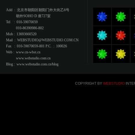
Add : 北京市朝阳区朝阳门外大街乙6号
朝外SOHO D 座727室
Tel : 010-59070059
010-86390986-802
Mob : 13693660520
Mail : WEBSTUDIO@WEBSTUDIO.COM.CN
Fax : 010-59070059-801 P.C. : 100026
Web : www.cn-wbst.cn
www.webstudio.com.cn
Blog : www.webstudio.com.cn/blog
COPYRIGHT BY
WEBSTUDIO
INTER