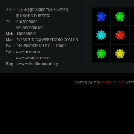
Add : 北京市朝阳区朝阳门外大街乙6号
朝外SOHO D 座727室
Tel : 010-59070059
010-86390986-802
Mob : 13693660520
Mail : WEBSTUDIO@WEBSTUDIO.COM.CN
Fax : 010-59070059-801 P.C. : 100026
Web : www.cn-wbst.cn
www.webstudio.com.cn
Blog : www.webstudio.com.cn/blog
COPYRIGHT BY
WEBSTUDIO
INTER