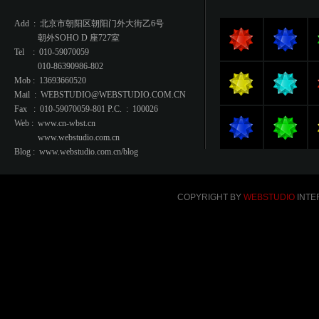
Add : 北京市朝阳区朝阳门外大街乙6号
朝外SOHO D 座727室
Tel : 010-59070059
010-86390986-802
Mob : 13693660520
Mail : WEBSTUDIO@WEBSTUDIO.COM.CN
Fax : 010-59070059-801 P.C. : 100026
Web : www.cn-wbst.cn
www.webstudio.com.cn
Blog : www.webstudio.com.cn/blog
COPYRIGHT BY
WEBSTUDIO
INTER