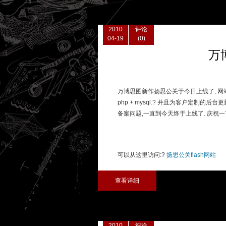
2010
评论
04-19
(0)
万
万博思图新作扬思公关于今日上线了, 网站从创
php + mysql.? 并且为客户定制
备案问题,一直到今天终于上线了. 庆祝一下.
可以从这里访问:?
扬思公关flash网站
查看详细
2010
评论