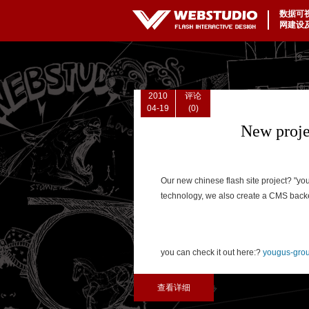
数据可
|
网建设
2010
评论
04-19
(0)
New proje
Our new chinese flash site project? "you
technology, we also create a CMS backend
you can check it out here:?
yougus-grou
查看详细