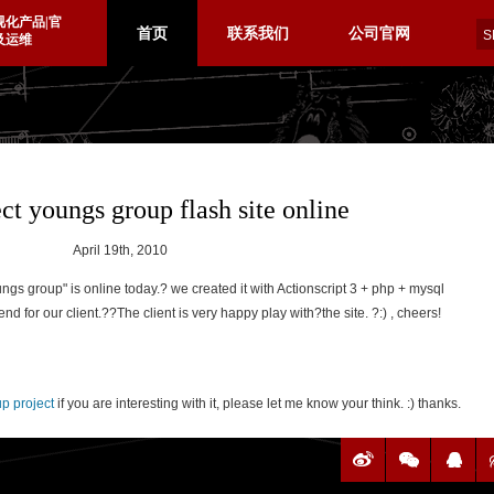
视化产品|官
首页
联系我们
公司官网
及运维
ct youngs group flash site online
April 19th, 2010
ngs group" is online today.? we created it with Actionscript 3 + php + mysql
 for our client.??The client is very happy play with?the site. ?:) , cheers!
p project
if you are interesting with it, please let me know your think. :) thanks.